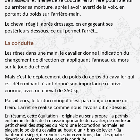
de s'asseoir, et même de se coucher en arrière pour ralentir
ou arrêter sa monture, après l'avoir averti de la voix, en
portant du poids sur l'arrière-main.
Le cheval réagit, après dressage, en engageant ses
postérieurs dessous, ce qui permet l'arrêt...
La conduite
Les rênes dans une main, le cavalier donne l'indication du
changement de direction en appliquant l'anneau du mors
sur la joue du cheval.
Mais c'est le déplacement du poids du corps du cavalier qui
est déterminant, étant donné son importance relative
énorme, avec un cheval de 350 kg.
Par ailleurs, le bridon mongol n'est pas conçu comme un
frein. L'arrêt se réalise comme nous l'avons dit ci-dessus.
En résumé, cette équitation - originale au sens propre - a permis -
en libérant le dos de la masse importante du cavalier, de rendre au
petit cheval des steppes du Nord une locomotion normale en
plaçant le poids du cavalier au bout d'un « bras de levier » (la
hauteur du siège), de rendre ses interventions, dans les quatre
directions, déterminantes pour la conduite.