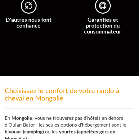
D'autres nous font
Garanties et
confiance
protection du
consommateur
Choisissez le confort de votre rando à
cheval en Mongolie
En
Mongolie
, vous ne trouverez pas d'hôtels en dehors
d'Oulan Bator : les seules options d'hébergement sont le
bivouac (camping)
ou les
yourtes (appelées gers en
Mongolie).