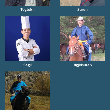
Togtokh
Suren
Segii
Jigjidsuren