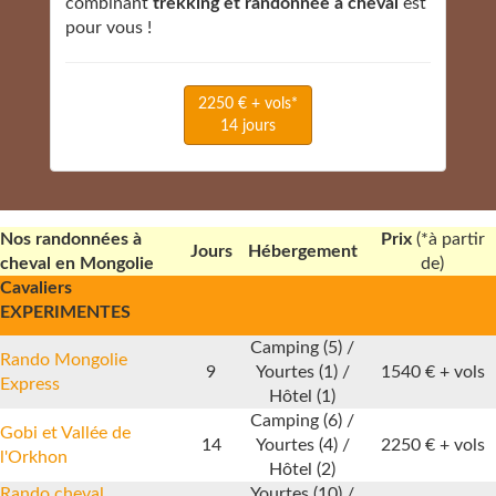
combinant
trekking et randonnée à cheval
est
pour vous !
2250 € + vols*
14 jours
Nos randonnées à
Prix
(*à partir
Jours
Hébergement
cheval en Mongolie
de)
Cavaliers
EXPERIMENTES
Camping (5) /
Rando Mongolie
9
Yourtes (1) /
1540 € +
vols
Express
Hôtel (1)
Camping (6) /
Gobi et Vallée de
14
Yourtes (4) /
2250 € +
vols
l'Orkhon
Hôtel (2)
Rando cheval
Yourtes (10) /