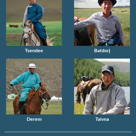
Tsendee
Batdorj
Derem
Taivna