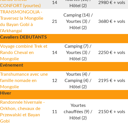
14
2980 € +
vols
CONFORT (yourtes)
Hôtel (2)
TRANSMONGOLIA -
Camping (14) /
Traversez la Mongolie
21
Yourtes (3) /
3680 € +
vols
du Bayan Gobi à
Hôtel (2)
l'Arkhangai
Cavaliers DEBUTANTS
Voyage combiné Trek et
Camping (7) /
Rando Cheval en
14
Yourtes (3) /
2250 € +
vols
Mongolie
Hôtel (2)
Evénement
Transhumance avec une
Yourtes (4) /
famille nomade en
12
Camping (4) /
2195 € +
vols
Mongolie
Hôtel (2)
Hiver
Randonnée hivernale -
Yourtes
Orkhon, chevaux de
11
chauffées (9) /
2150 € + vols
Przewalski et Bayan
Hôtel (2)
Gobi